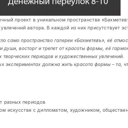
чный проект в уникальном пространстве «Бахметевъ
увлечений автора. В каждой из них присутствует эс
гло само пространство галереи «Бахметевъ», её атмо
и души, восторг и трепет от красоты формы, её гарм
 творческих периодов и художественных увлечений.
х экспериментах должна жить красота формы – та, ч
от разных периодов
ном искусстве c дипломатом, художником, обществе